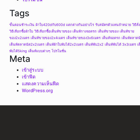
Tags
ขั้นตอนชำระเงิน
ผ้าใบ420dกับ600d แตกต่างกันอย่างไร
รับสมัครตัวแทนจำหน่าย
วิธีสั่
วิธีเลือกซื้อผ้าใบ
วิธีเลือกซื้อเต็นท์ขายของ
เต็นท์กางจอดรถ
เต็นท์ขายของ
เต็นท์ขาย
ของ2x2เมตร
เต็นท์ขายของ2x4เมตร
เต็นท์ขายของ3x6เมตร
เต็นท์จอดรถ
เต็นท์ตลาดน
เต็นท์ตลาดนัด2x2เมตร
เต็นท์ผ้าใบพับได้2x2เมตร
เต็นท์พับ2x2
เต็นท์พับได้ 3x3เมตร
เต
พับได้5king
เต็นท์แบบต่างๆ
โปรโมชั่น
Meta
เข้าสู่ระบบ
เข้าฟีด
แสดงความเห็นฟีด
WordPress.org