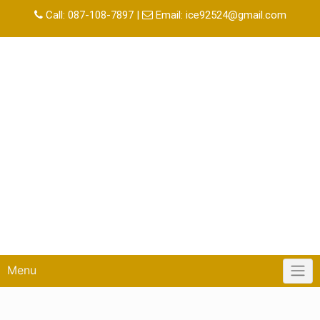
Skip
Call:
087-108-7897
|
Email:
ice92524@gmail.com
to
content
Menu