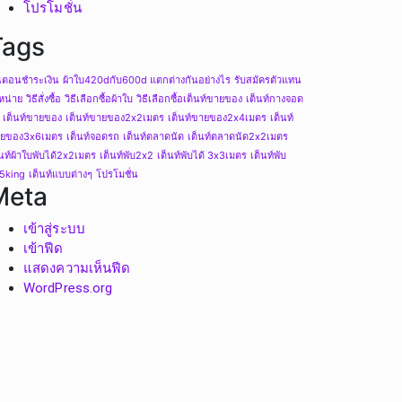
โปรโมชั่น
Tags
้นตอนชำระเงิน
ผ้าใบ420dกับ600d แตกต่างกันอย่างไร
รับสมัครตัวแทน
หน่าย
วิธีสั่งซื้อ
วิธีเลือกซื้อผ้าใบ
วิธีเลือกซื้อเต็นท์ขายของ
เต็นท์กางจอด
เต็นท์ขายของ
เต็นท์ขายของ2x2เมตร
เต็นท์ขายของ2x4เมตร
เต็นท์
ยของ3x6เมตร
เต็นท์จอดรถ
เต็นท์ตลาดนัด
เต็นท์ตลาดนัด2x2เมตร
็นท์ผ้าใบพับได้2x2เมตร
เต็นท์พับ2x2
เต็นท์พับได้ 3x3เมตร
เต็นท์พับ
้5king
เต็นท์แบบต่างๆ
โปรโมชั่น
Meta
เข้าสู่ระบบ
เข้าฟีด
แสดงความเห็นฟีด
WordPress.org