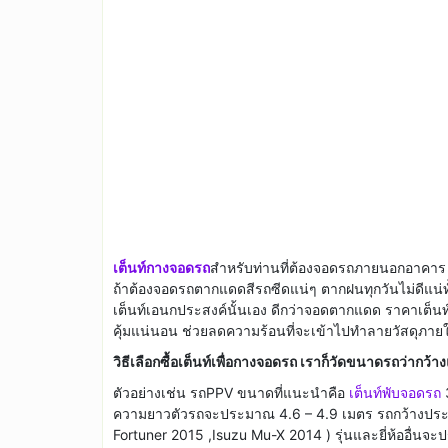
เต็นท์กางจอดรถ
สำหรับท่านที่ต้องจอดรถภายนอกอาคาร เ
ถ้าต้องจอดรถตากแดดสีรถซีดแน่ๆ ตากฝนทุกวันไม่ดีแน่ท
เต็นท์เอนกประสงค์นั้นเอง ดีกว่าจอดตากแดด ราคาเต็นท์
คุ้มแน่นอน ช่วยลดความร้อนที่จะเข้าไปทำลายวัสดุภาย
วิธีเลือกซื้อเต็นท์เพื่อกางจอดรถ เราก็วัดขนาดรถว่ากว้
ตัวอย่างเช่น รถPPV ขนาดที่แนะนำคือ
เต็นท์พับจอดรถ
ความยาวตัวรถจะประมาณ 4.6 – 4.9 เมตร รถกว้างประม
Fortuner 2015 ,Isuzu Mu-X 2014 ) รุ่นและยี่ห้ออื่นจ