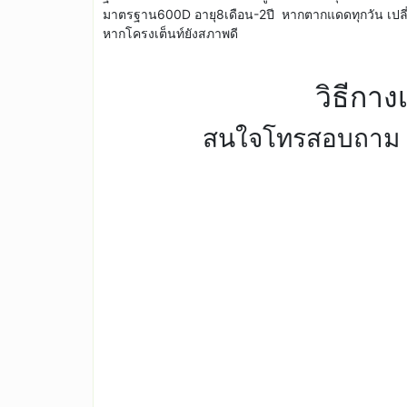
มาตรฐาน600D อายุ8เดือน-2ปี หากตากแดดทุกวัน เปลี่ย
หากโครงเต็นท์ยังสภาพดี
วิธีกาง
สนใจโทรสอบถาม