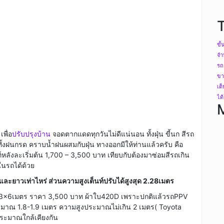
ขั
จำ
รถ
ขา
เต
ได
พื่อ
ปรับปรุงบ้าน
จอดตากแดดทุกวันไม่ดีแน่นอน ทั้งฝุ่น ขี้นก สีรถ
ั้งฝนกรด คราบน้ำฝนผสมกับฝุ่น ทางออกมีให้ท่านแล้วครับ คือ
หลังละเริ่มต้น 1,700 – 3,500 บาท เทียบกับต้องมาซ่อมสีรถเกิน
ในรถได้ด้วย
างและยาวเท่าไหร่ ส่วนความสูงเต็นท์ปรับได้สูงสุด 2.28เมตร
3×6เมตร ราคา 3,500 บาท ผ้าใบ420D เพราะปกติแล้วรถPPV
าณ 1.8-1.9 เมตร ความสูงประมาณไม่เกิน 2 เมตร( Toyota
ะประมาณใกล้เคียงกัน