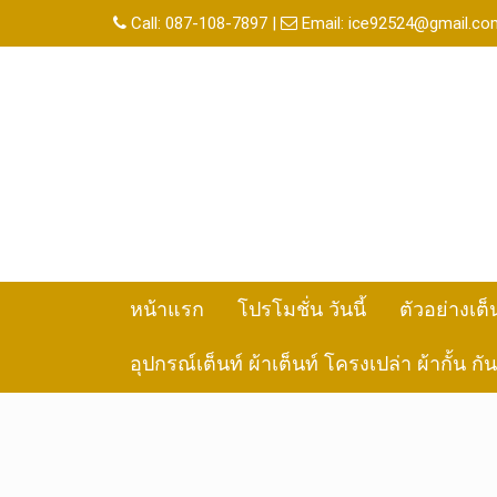
Skip
Call:
087-108-7897
|
Email:
ice92524@gmail.co
to
content
หน้าแรก
โปรโมชั่น วันนี้
ตัวอย่างเต็
อุปกรณ์เต็นท์ ผ้าเต็นท์ โครงเปล่า ผ้ากั้น ก