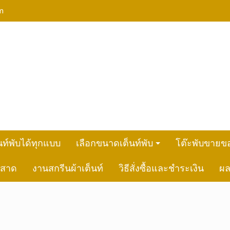
m
นท์พับได้ทุกแบบ
เลือกขนาดเต็นท์พับ
โต๊ะพับขายข
ันสาด
งานสกรีนผ้าเต็นท์
วิธีสั่งซื้อและชำระเงิน
ผ